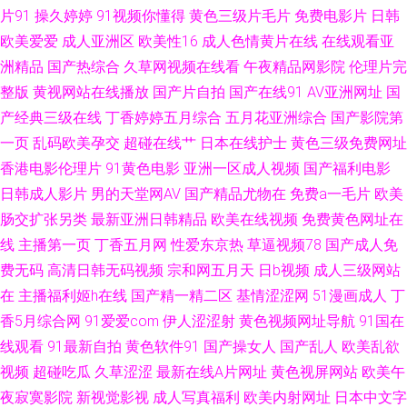
片91
操久婷婷
91视频你懂得
黄色三级片毛片
免费电影片
日韩
欧美爱爱
成人亚洲区
欧美性16
成人色情黄片在线
在线观看亚
码妻精品一区二区 激情深爱96 一区一区一去二级 午夜福利姬剧院 极品国产
洲精品
国产热综合
久草网视频在线看
午夜精品网影院
伦理片完
极品美女在线 91蜜拍 丝袜老师oj后入 国产第25页 91青娱乐在线导航 少妇干
整版
黄视网站在线播放
国产片自拍
国产在线91
AV亚洲网址
国
产经典三级在线
丁香婷婷五月综合
五月花亚洲综合
国产影院第
14P 国产福利在线播放 91精品丝袜高跟 日屄导航 超碰成人人人乐 伊人大香
一页
乱码欧美孕交
超碰在线艹
日本在线护士
黄色三级免费网址
香港电影伦理片
91黄色电影
亚洲一区成人视频
国产福利电影
蕉娱乐 久久超碰人人操 91视频免费入口 中文Av电影院 麻豆九十一看片 丁香
日韩成人影片
男的天堂网AV
国产精品尤物在
免费a一毛片
欧美
肠交扩张另类
最新亚洲日韩精品
欧美在线视频
免费黄色网址在
五月日韩 91黄色网入口 欧美骚片 丁香美女社区 91岛国大片网站 三级国产精
线
主播第一页
丁香五月网
性爱东京热
草逼视频78
国产成人免
费无码
高清日韩无码视频
宗和网五月天
日b视频
成人三级网站
品在线 九九久久99免费 91字幕中文视频 中日韩黄色五级片 欧美激情24P 超
在
主播福利姬h在线
国产精一精二区
基情涩涩网
51漫画成人
丁
碰97人人乐 91被操 男人的天堂自蔚 99爱在线视频观看 亚洲人人插 精品性
香5月综合网
91爱爱com
伊人涩涩射
黄色视频网址导航
91国在
线观看
91最新自拍
黄色软件91
国产操女人
国产乱人
欧美乱欲
生生活 91视频在线观看导航 婷婷热网 国产午夜福利二区 91黄色视频大全 人
视频
超碰吃瓜
久草涩涩
最新在线A片网址
黄色视屏网站
欧美午
夜寂寞影院
新视觉影视
成人写真福利
欧美内射网址
日本中文字
妻熟女在线网址 超碰人人肏屄 91n香蕉社 蜜桃视频网在线观看 国产成人男