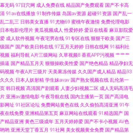
幕无码
97日穴网
成人免费在线
精品国产免费观看
国产不卡高
清
91av在线播放
91制作传媒
岛国av资源
超碰91资源
国产乱一
男影院 91人人操 四虎成人影视大全 国产乱子一二三区 91欧美性片 日韩新片
乱二乱三
日韩美女直播
91尤物69
蜜桃午夜激情
免费伦理电影
日本电影伦理片
黄瓜视频成人
性爱婷婷
爱豆在线看
麻豆影院爱
福利视频1000合集 91福利小电影 欧美色图ts15p 阿v视频在线免费观看
爱
成人软件视频
午夜宅男在线
91专区在线
狠狠干欧美
国产三
级国产
国产欧美日韩在线
97五月天婷婷
日韩在线网
91福利社
视频
福利导航
A片三级网站
久草视频8
香蕉APP污视频
艹艹艹
插逼
国产精品五月天
狠狠操欧美性爱
国产绝色精品
精品孕妇无
码视频
午夜A片三级片
天美果冻传媒
久久国产成人精品
精品93
久久久
日本人妖射精
学生妹avav
国产熟女视频在线
乱伦第一
页
韩日视频
高清国产剧观看
人妻少妇视频二区
成人无码高清毛
片
亚洲av激情电影
午夜导航在线
国内主播第一页
国产高清电
影网址
91社区论坛
免费网站黄色在线
久久偷拍高清亚洲
91午
夜在线免费
亚洲精品第五页
麻豆网站在线观看
91精选国产
国
产精品亚洲
黄色三级成年
五月天婷婷爱
国产不卡小视频
AV色
哟哟
亚洲天堂丁香五月
91社网
美女视频黄全免费
国产精品第