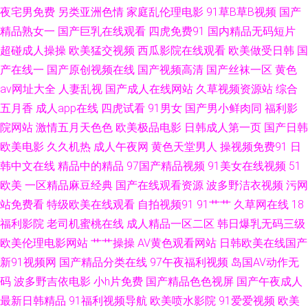
夜宅男免费
另类亚洲色情
家庭乱伦理电影
91草B草B视频
国产
久久导网网址 91大神成人电影 极品福利姬导航 91大神高清无码 激情猫色网
精品熟女一
国产巨乳在线观看
四虎免费91
国内精品无码短片
超碰成人操操
欧美猛交视频
西瓜影院在线观看
欧美做受日韩
国
俺去也色 午夜剧场尤物性爱 www91日和操 亚洲精品草逼片 福利成人 五月
产在线一
国产原创视频在线
国产视频高清
国产丝袜一区
黄色
av网址大全
人妻乱视
国产成人在线网站
久草视频资源站
综合
天婷婷不卡 俺去啦俺去啦新网官网 香蕉视频网站 浮淫久视频网站 午夜仑理
五月香
成人app在线
四虎试看
91男女
国产男小鲜肉同
福利影
院网站
激情五月天色色
欧美极品电影
日韩成人第一页
国产日韩
少妇精品一区二区三区 东京热视屏 亚洲成人日韩欧美 丁香婷婷社区 91爆艹
欧美电影
久久机热
成人午夜网
黄色天堂男人
操视频免费91
日
韩中文在线
精品中的精品
97国产精品视频
91美女在线视频
51
黑料第一页 91豆花视频社区 九一传媒影视传媒 91大神最新地址 九七久久
欧美
一区精品麻豆经典
国产在线观看资源
波多野洁衣视频
污网
91愛愛 成人91 亚洲日本黄色小说网 福利研究所网址导航 在线观看黑料av 久
站免费看
特级欧美在线观看
自拍视频91
91艹艹
久草网在线
18
福利影院
老司机蜜桃在线
成人精品一区二区
韩日爆乳无码三级
久草电影 91看片兔费 另类春色校园亚洲国产 91精品在线观看国产 麻豆影院
欧美伦理电影网站
艹艹操操
AV黄色观看网站
日韩欧美在线国产
新91视频网
国产精品分类在线
97午夜福利视频
岛国AV动作无
在线观看一区 91看篇 久久福利吧 91福利色 激情宗合色网 91看片网页 蜜桃
码
波多野吉依电影
小h片免费
国产精品色色视屏
国产午夜成人
最新日韩精品
91福利视频导航
欧美喷水影院
91爱爱视频
欧美
成人综合网 91在线色 国产精区久久婷 有码精品免费观看 国产精品一区不卡