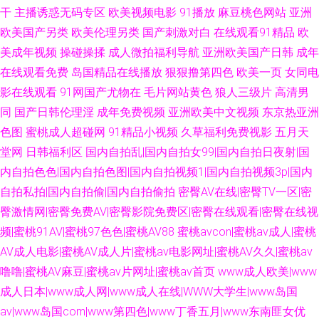
干
主播诱惑无码专区
欧美视频电影
91播放
麻豆桃色网站
亚洲
欧美国产另类
欧美伦理另类
国产刺激对白
在线观看91精品
欧
美成年视频
操碰操揉
成人微拍福利导航
亚洲欧美国产日韩
成年
在线观看免费
岛国精品在线播放
狠狠撸第四色
欧美一页
女同电
影在线观看
91网国产尤物在
毛片网站黄色
狼人三级片
高清男
同
国产日韩伦理淫
成年免费视频
亚洲欧美中文视频
东京热亚洲
色图
蜜桃成人超碰网
91精品小视频
久草福利免费视影
五月天
堂网
日韩福利区
国内自拍乱|国内自拍女99|国内自拍日夜射|国
内自拍色色|国内自拍色图|国内自拍视频1|国内自拍视频3p|国内
自拍私拍|国内自拍偷|国内自拍偷拍
密臀AV在线|密臀TV一区|密
臀激情网|密臀免费AV|密臀影院免费区|密臀在线观看|密臀在线视
频|蜜桃91AV|蜜桃97色色|蜜桃AV88
蜜桃avcon|蜜桃av成人|蜜桃
AV成人电影|蜜桃AV成人片|蜜桃av电影网址|蜜桃AV久久|蜜桃av
噜噜|蜜桃AV麻豆|蜜桃av片网址|蜜桃av首页
www成人欧美|www
成人日本|www成人网|www成人在线|WWW大学生|www岛国
av|www岛国com|www第四色|www丁香五月|www东南匪女优