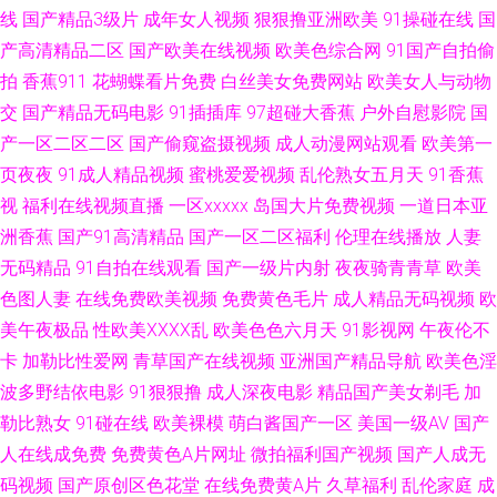
线
国产精品3级片
成年女人视频
狠狠撸亚洲欧美
91操碰在线
国
站在线入口 五月社区天堂 wwwAv黑丝 欧美精品麻豆久久 91巨炮免费福利
产高清精品二区
国产欧美在线视频
欧美色综合网
91国产自拍偷
拍
香蕉911
花蝴蝶看片免费
白丝美女免费网站
欧美女人与动物
玖玖热精品视频 91nav 五月丁香国产一区二区 国产精品男女 岛国欧美黄 欧
交
国产精品无码电影
91插插库
97超碰大香蕉
户外自慰影院
国
产一区二区二区
国产偷窥盗摄视频
成人动漫网站观看
欧美第一
美91性爱 91日本丝袜 91蝌蚪人妻九色 国产精品自拍在线 日韩无碼第一页
页夜夜
91成人精品视频
蜜桃爱爱视频
乱伦熟女五月天
91香蕉
视
福利在线视频直播
一区xxxxx
岛国大片免费视频
一道日本亚
91狼人社在线观看 免费欧美大片aa 在线91福利 欧洲人妖 91丝袜在线播放竹
洲香蕉
国产91高清精品
国产一区二区福利
伦理在线播放
人妻
菊 麻豆四虎 91九色TS丰满伪娘 国产视屏91区 影音先锋AV少妇资源 超踫人
无码精品
91自拍在线观看
国产一级片内射
夜夜骑青青草
欧美
色图人妻
在线免费欧美视频
免费黄色毛片
成人精品无码视频
欧
人色 丝袜玉足妈妈 91午夜成人 色综合激情文学色 福利网址在线视频观看
美午夜极品
性欧美ⅩⅩⅩⅩ乱
欧美色色六月天
91影视网
午夜伦不
卡
加勒比性爱网
青草国产在线视频
亚洲国产精品导航
欧美色淫
91AV狼友社 国产21页草草 亚洲五月天色色 东方四虎私人影库 午夜三级A 草
波多野结依电影
91狠狠撸
成人深夜电影
精品国产美女剃毛
加
勒比熟女
91碰在线
欧美裸模
萌白酱国产一区
美国一级AV
国产
莓丝瓜视频网站 午夜家庭影院福利局 肏屄人人 人人干人人玩 AV操黑丝美女
人在线成免费
免费黄色A片网址
微拍福利国产视频
国产人成无
码视频
国产原创区色花堂
在线免费黄A片
久草福利
乱伦家庭
成
色界福利导航 av大香蕉av 丝瓜网站 91吴梦梦在线 久久人力资源91 91白丝