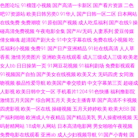
色图论坛
91榴莲小视频
国产高清一卡新区
国产看片资源
二色
吧97资源站
欧美日韩另类0
91华人
国产日韩一区二区
日本网站
色 1024视频黄 国产无人区大片 91福利吧 美女黄久久 91中文网在线 日韩经
在线免费
免费潮喷
91原创国产视频
成人吃瓜福利
国产在线9
操
典久久 爱爱打泡影院 色婷婷五月天AV综合 不卡av小电影 深爱激情网综合 av
碰高清免费视频
午夜电影全集
国产AV无码
人妻系列
爱豆传媒
倩女幽魂
超清国产剧大全
91中文字幕在线
免费在线小视频
吃
福利偷拍的 久草视频好吊日综合色 欧美综合爱爱 日韩精品在线人妻 91人妻
瓜福利小视频
免费91
国产日产亚洲精品
91社在线高清
人人草
香蕉
激情另类图片
亚洲欧美在线观看
成人三级成人三级
欧美老
激情视频 影音先锋红桃资源 国产精品视频一二三四 91豆花久久 久草九九 91
女人bb
日日操第一页
91网豆花视频
91福利剧场
免费影视观看
91视频国产自拍
国产美女在线视频
欧美又大
无码四虎
女同激
天美麻豆蜜桃传媒 色女人的天堂网 AV老司机资源网 婷婷五月天深爱 国产福
吻视频
极品性爱导航
欧美国产拳交喷奶
中文字幕第三页
超碰成
利精品一 伊人五月香蕉 国产群pav 91n免视频 日本啊v免费高清网站 成人无
人影视
欧美日韩中文一区
手机看片1204
91色快播
福利撸影院
激情五月天国产
综合网五月天
美女主播青草
国产高清不卡视频
码久久蜜桃网站 51视频探花 久草福利视频免费 91视频在线免费 日本中文字
四虎影视
欧美一区在线
操碰视频
五月天婷婷欧美
欧美大BB
国
产福利啪啪
欧洲成人午夜精品
国产精品美乳
男人操蜜桃视频
无
幕大久久 99视频在线你懂得 亚洲97 国产一级久久精品 91高清视频免费观看
码射精网站
18成年人网站
日本高清电影网
男女啪啪午夜视频
免费电影在线观看
亚洲ab
成人少妇视频导航
91国产小青蛙
国
欧美日韩一本黄 91在线狼友 色网五月天 白丝骚艹白浆 午夜精品久久麻豆 福