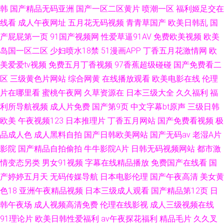
韩
国产精品无码亚洲
国产一区二区黄片
喷潮一区
福利姬足交在
线看
成人午夜网址
五月花无码视频
青青草国产
欧美日韩乱
国
产屁屁第一页
91国产视频网
性爱草逼91AV
免费欧美视频
欧美
岛国一区二区
少妇喷水18禁
51漫画APP
丁香五月花激情网
欧
美爱爱tv视频
免费五月丁香视频
97香蕉超级碰碰
国产免费看二
区
三级黄色片网站
综合网黄
在线播放观看
欧美电影在线
伦理
片在哪里看
蜜桃午夜网
久草资源在
日本三级大全
久久福利
福
利所导航视频
成人片免费
国产第9页
中文字幕bt原声
三级日韩
欧美
午夜视频123
日本推理片
丁香五月网站
国产免费看视频
极
品成人色
成人黑料自拍
国产日韩欧美网站
国产无码av
老湿A片
影院
国产精品自拍偷拍
牛牛影院A片
日韩无码视频网站
都市激
情变态另类
男女91视频
字幕在线精品播放
免费国产在线看
国
产婷婷五月天
无码传媒导航
日本电影伦理
国产午夜高清
美女黄
色18
亚洲午夜精品视频
日本三级成人观看
国产精品第12页
日
韩午夜场
成人视频高清免费
伦理在线影视
成人三级视频在线
91理论片
欧美日韩性爱福利
av午夜探花福利
精品毛片
久久叉