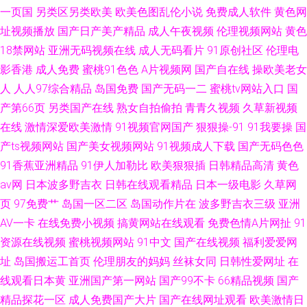
一页国
另类区另类欧美
欧美色图乱伦小说
免费成人软件
黄色网
址视频播放
国产日产美产精品
成人午夜视频
伦理视频网站
黄色
18禁网站
亚洲无码视频在线
成人无码看片
91原创社区
伦理电
影香港
成人免费
蜜桃91色色
A片视频网
国产自在线
操欧美老女
人
人人97综合精品
岛国免费
国产无码一二
蜜桃tv网站入口
国
产第66页
另类国产在线
熟女自拍偷拍
青青久视频
久草新视频
在线
激情深爱欧美激情
91视频官网国产
狠狠操-91
91我要操
国
产ts视频网站
国产美女视频网站
91视频成人下载
国产无码色色
91香蕉亚洲精品
91伊人加勒比
欧美狠狠插
日韩精品高清
黄色
av网
日本波多野吉衣
日韩在线观看精品
日本一级电影
久草网
页
97免费艹
岛国一区二区
岛国动作片在
波多野吉衣三级
亚洲
AV一卡
在线免费小视频
搞黄网站在线观看
免费色情A片网扯
91
资源在线视频
蜜桃视频网站
91中文
国产在线视频
福利爱爱网
址
岛国搬运工首页
伦理朋友的妈妈
丝袜女同
日韩性爱网址
在
线观看日本黄
亚洲国产第一网站
国产99不卡
66精品视频
国产
精品探花一区
成人免费国产大片
国产在线网址观看
欧美激情日