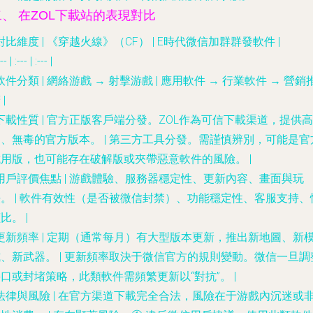
二、 在ZOL下載站的表現對比
 對比維度 | 《穿越火線》（CF） | E時代微信加群群發軟件 |
--- | :--- | :--- |
軟件分類
| 網絡游戲 → 射擊游戲 | 應用軟件 → 行業軟件 → 營銷
 |
下載性質
|
官方正版客戶端分發
。ZOL作為可信下載渠道，提供高
、無毒的官方版本。 |
第三方工具分發
。需謹慎辨別，可能是官
用版，也可能存在破解版或夾帶惡意軟件的風險。 |
用戶評價焦點
| 游戲體驗、服務器穩定性、更新內容、畫面與玩
。 | 軟件有效性（是否被微信封禁）、功能穩定性、客服支持、
比。 |
更新頻率
| 定期（通常每月）有大型版本更新，推出新地圖、新
、新武器。 | 更新頻率取決于微信官方的規則變動。微信一旦調
口或封堵策略，此類軟件需頻繁更新以“對抗”。 |
法律與風險
| 在官方渠道下載完全合法，風險在于游戲內沉迷或