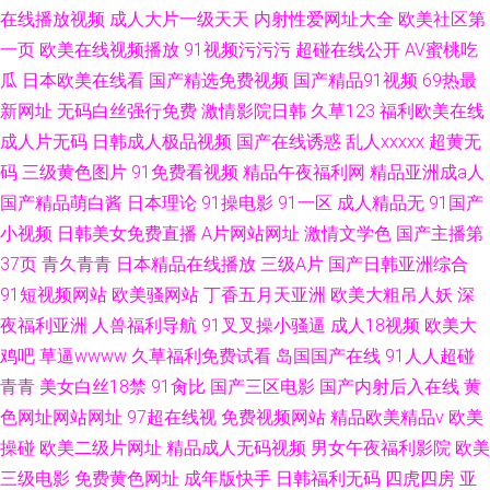
在线播放视频
成人大片一级天天
内射性爱网址大全
欧美社区第
一页
欧美在线视频播放
91视频污污污
超碰在线公开
AV蜜桃吃
瓜
日本欧美在线看
国产精选免费视频
国产精品91视频
69热最
新网址
无码白丝强行免费
激情影院日韩
久草123
福利欧美在线
成人片无码
日韩成人极品视频
国产在线诱惑
乱人xxxxx
超黄无
码
三级黄色图片
91免费看视频
精品午夜福利网
精品亚洲成a人
国产精品萌白酱
日本理论
91操电影
91一区
成人精品无
91国产
小视频
日韩美女免费直播
A片网站网址
激情文学色
国产主播第
37页
青久青青
日本精品在线播放
三级A片
国产日韩亚洲综合
91短视频网站
欧美骚网站
丁香五月天亚洲
欧美大粗吊人妖
深
夜福利亚洲
人兽福利导航
91叉叉操小骚逼
成人18视频
欧美大
鸡吧
草逼wwww
久草福利免费试看
岛国国产在线
91人人超碰
青青
美女白丝18禁
91肏比
国产三区电影
国产内射后入在线
黄
色网址网站网址
97超在线视
免费视频网站
精品欧美精品v
欧美
操碰
欧美二级片网址
精品成人无码视频
男女午夜福利影院
欧美
三级电影
免费黄色网址
成年版快手
日韩福利无码
四虎四房
亚