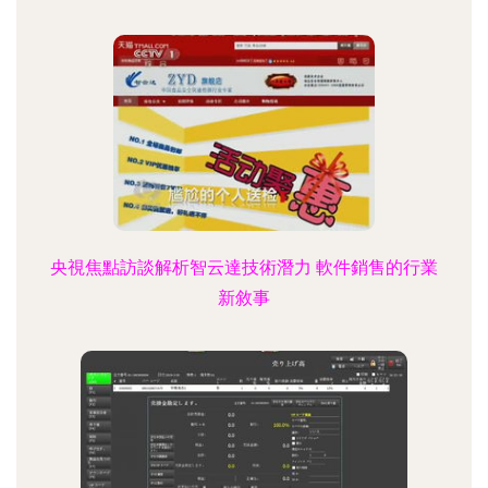
央視焦點訪談解析智云達技術潛力 軟件銷售的行業
新敘事