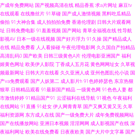
产成年免费网站
国产视频高清在线
精品香蕉
求a片网址
麻豆tv
在线观看
在线撸丝片
91草碰
国产成人激情视频
黑料吃瓜精品
利姬0喷水 91传禖 美女性生活网站 91青娱乐蜜桃臀久 日本福利社12区 草逼
偷拍
91大神合集
成人拍拍拍免费
香港伦理剧
日韩大片观看网
91 午夜剧场嫩草分钟 丰满少妇一区二区三区 伊人久久成人网 国产午夜福利
址
日韩免费电影
91羞羞视频
国产网站
青草全福视在线
性导航
影视AV
日本一级在线视频
国产好片浮力
91久操
国产精品成人
一区 91人妻少妇喷水在线 色五月婷姐 超碰人人原创 综合九九 九热免费视频
在线
精品免费看
人人看操碰
午夜伦理电影网
久久国自产拍精品
高清乱码0
国产欧美
日韩三级黄色A片
伦理电影亚洲国产
福利
播放 91久久婷婷国产麻 欧美日韩国产成人 AV网站免费在线观看 自拍成人在
姬黄色网址
欧美伊人影院
丁香成人五月花
黄色网网址女
久草视
频最新网址
日韩大片在线看
久久亚洲人成
亚州色图乱伦小说
国
线一区 狼友内射P 91婷婷色 日韩另类九区 波多野洁衣家庭教师 中文字幕无
产va免费观看
国产人妖第二
成人影片h
91色婷婷瑟色
东京热狠
狠草
日韩精品观看
91最新国产精品
一级黄色网
91色色人妻
都
码伦区 九操大香蕉9 91免费国产视频 涩五月婷婷 国产精品久久亚 91不用下
市激情婷婷
91精品国产91
云涩福利在线导航
91视色
午夜福利
载免费看 欧美性第一页 97资源总站 亚洲免费蜜桃 国产综合日韩 91社在线看
在线网站
91直播
91处女
伊人网青青草
国产又爽又黄又无
久草
福利资源网
东方成人在线
国产一级免费大片
成年免费视频网站
www青青草AV线 国产午夜福利网一二区 国产一区第十页 91蝌蚪色情 色色网
国产在线播放网站
亚洲日本视频
淫淫网网
成人影视国产在线
深
夜福利网址
欧美在线免费看
日夜夜欧美
国产大片中文字幕
国产
的五月天 福利成人AV导航 中韩毛片精品基地 九一社干逼 91蜜臀精品视频 无