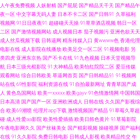
人午夜免费视频
人妖射精
国产屁屁
国产精品天干天
国产精品午
在线 老牛福利导航 91工厂直播 国产十区在线观看 亚洲网站黄 豆花视频在线
夜一区
中文字幕无码人妻
日本不卡二区
国产日韩91
久草福利
视频网
91日日夜夜91
超碰碰天天操
91草草酒店视频
韩日一区
观看 婷婷福利导航 ts性爱网 欧洲色色 91日日剧网 美女91视视频免费看 91
二区
国产激情视频网站
成人视频日本
茄子视频污
亚洲色欲天天
成人丝瓜视频下载
日韩逼网
精东传媒入口
黄wwww色
香港伦理
国内福利 黑人性爱网站 亚洲日韩国产成人在线 囯产精品久久 五月开心激情
电影在线
成人影院在线播放
欧美足交一区二区
91视频电影
另
类四虎
亚洲东京热
国产不卡在线
91九色视频
日本天堂视频导
网 97在线精品视频 青青艹在线观看 后入黑丝在线播放 波多野结依 日韩无码
航
日本三级光棍影院
91大神精品
欧美怡红院院二区
爱豆传媒
观看网站
综合日韩欧美
草逼网首页
国产日韩精品91
91视频网
不卡性爱电影 91伊人基地 日韩成人久久网站 91资源总站大香蕉 人人爱人人
站在线
69性影院
福利资源在线
91自拍最新网址
青青草国产成
干人人操 福利社午夜剧场成人区 中文字幕日韩精品人妻 国产AV第一导航 午
人
黄色岛国网站
欧美一xxxxx
欧美gayv
91色情激情网
中国韩国
日本高清
国产国产一区
亚洲欧洲成人
日韩在线
久久国产影视综
夜剧场欧洲A片 狠狠操综合网 1024在线看片 国产精品经典久久 香蕉色色在
合
欧美69潮喷
伦理片app下载
激情视频国产精品
91草莓久草超
碰
成人性爱aa影院
欧美性爱插插
欧美日韩色黄片
91草莓影院
线 岛国搬运工首页97 婷婷五月先锋 超碰蜜芽91国产 日韩中文字幕婷婷综合
午夜电影网久久
国产丝袜美女
国产精彩视频
操碰视屏
国产福利
在线
91久久影院
免费日韩电影
日韩成人影视
欧美精品性交
午
99久久国产 日本aⅴ网站大全 91视频按摩 麻豆精品无码 91黄色废料在线观看