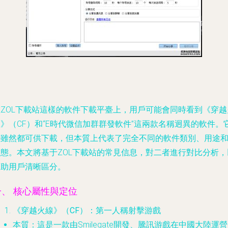
在ZOL下載站這樣的軟件下載平臺上，用戶可能會同時看到《穿越
》（CF）和“E時代微信加群群發軟件”這兩款名稱迥異的軟件。
們雖然都可供下載，但本質上代表了完全不同的軟件類別、用途
生態。本文將基于ZOL下載站的常見信息，對二者進行對比分析，
幫助用戶清晰區分。
一、 核心屬性與定位
《穿越火線》（CF）：第一人稱射擊游戲
本質
：這是一款由Smilegate開發、騰訊游戲在中國大陸運