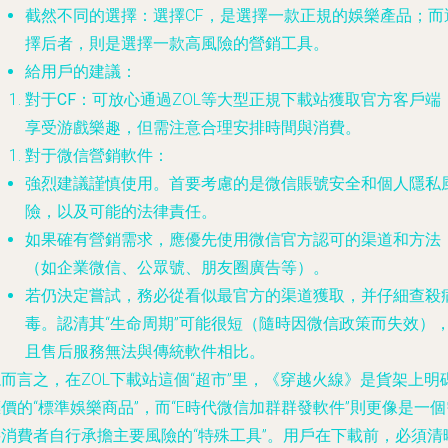
截然不同的選擇
：選擇CF，是選擇一款
正規的娛樂產品
；而
擇后者，則是選擇一款
高風險的營銷工具
。
給用戶的建議
：
對于CF
：可放心通過ZOL等大型正規下載站獲取官方客戶端
享受游戲樂趣，但需注意合理安排時間與消費。
對于微信營銷軟件
：
強烈建議謹慎使用
。首要考慮的是微信賬號安全和個人隱私
險，以及可能的法律責任。
如果確有營銷需求，應優先使用微信官方認可的渠道和方法
（如企業微信、公眾號、朋友圈廣告等）。
若仍決定嘗試，務必從看似最官方的渠道獲取，并仔細查殺
毒。認清其“生命周期”可能很短（隨時因微信政策而失效）
且售后服務無法與傳統軟件相比。
而言之，在ZOL下載站這個“超市”里，《穿越火線》是貨架上明
價的“標準娛樂商品”，而“E時代微信加群群發軟件”則更像是一個
要消費者自行承擔主要風險的“特殊工具”。用戶在下載前，必須清