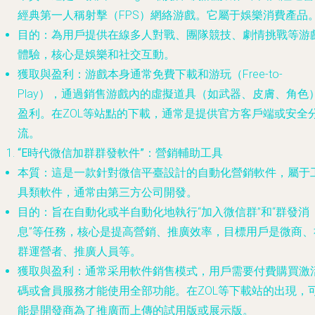
經典第一人稱射擊（FPS）網絡游戲。它屬于娛樂消費產品
目的
：為用戶提供在線多人對戰、團隊競技、劇情挑戰等游
體驗，核心是娛樂和社交互動。
獲取與盈利
：游戲本身通常免費下載和游玩（Free-to-
Play），通過銷售游戲內的虛擬道具（如武器、皮膚、角色
盈利。在ZOL等站點的下載，通常是提供官方客戶端或安全
流。
“E時代微信加群群發軟件”：營銷輔助工具
本質
：這是一款針對微信平臺設計的自動化營銷軟件，屬于
具類軟件，通常由第三方公司開發。
目的
：旨在自動化或半自動化地執行“加入微信群”和“群發消
息”等任務，核心是提高營銷、推廣效率，目標用戶是微商、
群運營者、推廣人員等。
獲取與盈利
：通常采用軟件銷售模式，用戶需要付費購買激
碼或會員服務才能使用全部功能。在ZOL等下載站的出現，
能是開發商為了推廣而上傳的試用版或展示版。