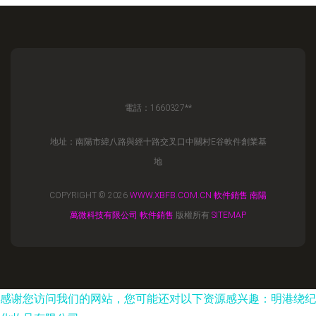
電話：1660327**
地址：南陽市緯八路與經十路交叉口中關村E谷軟件創業基
地
COPYRIGHT © 2026
WWW.XBFB.COM.CN
軟件銷售
南陽
萬微科技有限公司
軟件銷售
版權所有
SITEMAP
感谢您访问我们的网站，您可能还对以下资源感兴趣：明港绕纪