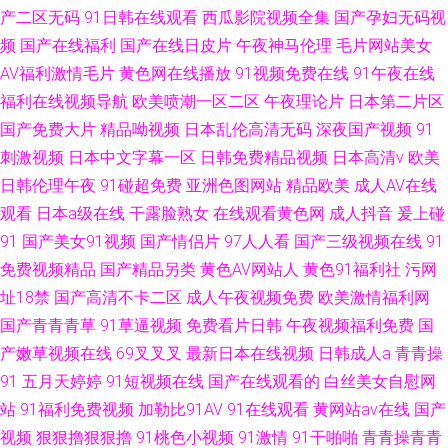
产二区无码
91日韩在线观看
西瓜影院视频全集
国产孕妇无码视
频
国产在线福利
国产在线日皮片
午夜神马伦理
毛片网站美女
AV福利激情毛片
黄色网在线播放
91视频免费在线
91午夜在线
福利在线视频导航
欧美喷潮一区二区
午夜理论片
日本第二片区
国产免费大片
精品呦视频
日本乱伦高清无码
深夜国产视频
91
刺激视频
日本中文字幕一区
日韩免费精品视频
日本高清v
欧美
日韩伦理午夜
91碰超免费
亚洲色图网站
精品欧美
成人AV在线
观看
日本a级在线
干露脸熟女
在线观看黄色网
成人抖音
爰上碰
91
国产美女91视频
国产情侣片
97人人看
国产三级视频在线
91
免费视频精品
国产精品另类
黄色AV网站人
黄色91福利社
污网
址18禁
国产高清不卡二区
成人午夜视频免费
欧美激情福利网
国产青青青草
91草逼视频
免费看片日韩
午夜视频福利免费
国
产嫩草视频在线
69叉叉叉
最新日本在线视频
日韩成人a
青青操
91
五月天婷婷
91短视频在线
国产在线观看的
白丝美女自慰网
站
91福利免费视频
加勒比91AV
91在线观看
黄网站av在线
国产
视频
狠狠擼狠狠擼
91桃色小视频
91激情
91干啪啪
青青操青青