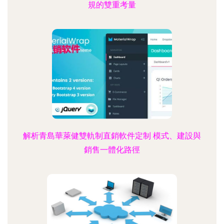
規的雙重考量
解析青島華萊健雙軌制直銷軟件定制 模式、建設與
銷售一體化路徑