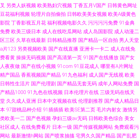
叉
另类人妖视频
欧美熟妇穴视频
丁香五月V国产
日韩黄色网址
豆花福利视频
轮理片自拍偷拍
日韩欧美美女视频
欧美A级黄色
影院
丁香影视五月花
福利视频电影久久
污污污污免费
91金典
免费
欧美三级日本
成人在线吃瓜网站
成人岛国影院
成人动漫二
区三区
久草在线最新
日韩精品推荐
国产精品一区自拍
男人天堂
a片123
另类视频欧美
国产在线直播
亚洲卡一卡二
成人在线免
费看黄
操操无码视频
国产高清第一页
91国产在线播放
国产女
人夜夜做
国产在线小视频
91com
91豆花成人
哪里有A片网址
精产国品
香蕉视频国产精品
91九色福利
成人国产无线视
欧美
日韩性生活片
国产伦理剧
国产精品无套无码
成年人网站免费
国
产精品1000
91九色在线视频
日本伦理片在线
三级无码在线天
堂
久久成人亚洲
日本中文视频在线
伦理剧推荐
国产成人精品日
本
97甜桃品种介绍
91插插插
欧美SE第二页
毛片内射女
激情另
类欧美一二
国产色视频
孕妇三级av无码
日韩欧美色综合
美女
社区成人
在线免费看片
日本一级
国产传媒视频网站
免费观看污
网站
最新激情h网站
国产喷浆抽搐
宅男久久国产精品
国产乱肥