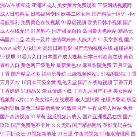
洲AV在线豆花
亚洲区成人
美女黄片免费观看
三级网站视频网
成人日韩精品
日韩福利专区
欧美二区女同
国产精品一区91
小x
导航福利
免费黄色在线视频
91原创视频
欧美日韩小视频
国产
成人在线无码
91黑料不
国产极品自拍
岛国最大色网站
精品无
码国产二品
欧美一及片
激情网婷婷
人妖大片
91天堂影视
国产
www
成年人伦理片
高清日韩电影
国产尤物视频在线
超碰福利
97视屏
91看片入口
日本国产成人视频
日本日韩欧美在线
黄色
资料入口
黄色网三级毛片
最新黄色av
麻豆影院免费
五月天堂
丁香
国产精品水多
福利所导航
三级视频网站J
51福利影院
丁香
五月天av
18日本三级全黄
乱伦天堂
国产在线短视频
丁香五月
丁香婷婷
91精品又
爱豆传媒下载
丁香九月国产主播
美女网站
视频黄
A片com
美女福利在线观看
狼人激情网
伦理片香港
极品
福利导航
黄色三级最新免费
91嫩草国产
午夜成年人网站
免费
国产高清视频
91草莓
丝瓜视频污成人
国产亚洲视品在线
国产
玖玖
国产免费毛不卡片
久久无码
国产精品网络
孕妇无码在线
91手机论坛
91视频新地址
91日逼
午夜啪视频
91啪水蜜桃网
国