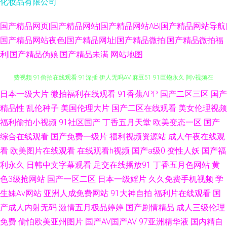
化妆品有限公司
国产精品网页|国产精品网站|国产精品网站AB|国产精品网站导航|
国产精品网站夜色|国产精品网址|国产精品微拍|国产精品微拍福
利|国产精品伪娘|国产精品未满
网站地图
日本一级大片
微拍福利在线观看
91香蕉APP
国产二区三区
国产
亚洲综合髅 91高潮叫床 91熟妇在线 成人男人影院 一本无码免费 九七人妻免
精品性
乱伦种子
美国伦理大片
国产二区在线观看
美女伦理视频
费视频 91偷拍在线观看 91深插 伊人无吗AV 麻豆51 91巨炮永久 阿v视频在
福利偷拍小视频
91社区国产
丁香五月天堂
欧美变态一区
国产
综合在线观看
国产免费一级片
福利视频资源站
成人午夜在线观
线免费观看 黑丝尤物在线视频 免费观看91看片黄色 一区国产色 成人区精品
看
欧美图片在线观看
在线观看h视频
国产a级0
变性人妖
国产福
利永久
日韩中文字幕观看
足交在线播放91
丁香五月色网站
黄
激情另类海角 欧美性爱久久 亚州av不卡 91传煤成人 国产黄精品视频 性欧美
色3级抢网站
国产一区二区
日本一级婬片
久久免费手机视频
学
生妹Av网站
亚洲人成免费网站
91大神自拍
福利片在线观看
国
第三页 97影院午夜在线播放 青青草热视 91福利视频导 国产C一区 在线伦理
产成人内射无码
激情五月极品婷婷
国产剧情精品
成人三级伦理
免费
偷怕欧美亚州图片
国产AV国产AV
97亚洲精华液
国内精自
HD 国产精品www 91高清视频网站 九一传媒网站 一本本日无码 成人免费网