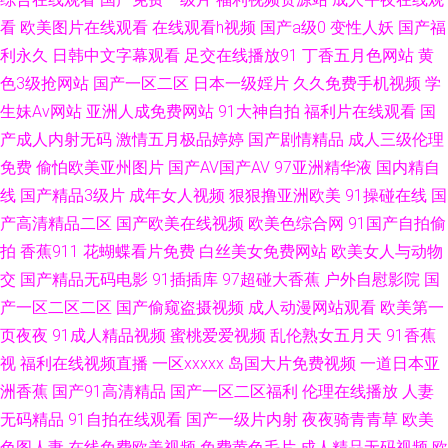
线免费观看 黑丝尤物在线视频 免费观看91看片黄色 一区国产色 成人区精品
看
欧美图片在线观看
在线观看h视频
国产a级0
变性人妖
国产福
利永久
日韩中文字幕观看
足交在线播放91
丁香五月色网站
黄
激情另类海角 欧美性爱久久 亚州av不卡 91传煤成人 国产黄精品视频 性欧美
色3级抢网站
国产一区二区
日本一级婬片
久久免费手机视频
学
生妹Av网站
亚洲人成免费网站
91大神自拍
福利片在线观看
国
第三页 97影院午夜在线播放 青青草热视 91福利视频导 国产C一区 在线伦理
产成人内射无码
激情五月极品婷婷
国产剧情精品
成人三级伦理
HD 国产精品www 91高清视频网站 九一传媒网站 一本本日无码 成人免费网
免费
偷怕欧美亚州图片
国产AV国产AV
97亚洲精华液
国内精自
线
国产精品3级片
成年女人视频
狠狠撸亚洲欧美
91操碰在线
国
站在线入口 五月社区天堂 wwwAv黑丝 欧美精品麻豆久久 91巨炮免费福利
产高清精品二区
国产欧美在线视频
欧美色综合网
91国产自拍偷
拍
香蕉911
花蝴蝶看片免费
白丝美女免费网站
欧美女人与动物
玖玖热精品视频 91nav 五月丁香国产一区二区 国产精品男女 岛国欧美黄 欧
交
国产精品无码电影
91插插库
97超碰大香蕉
户外自慰影院
国
产一区二区二区
国产偷窥盗摄视频
成人动漫网站观看
欧美第一
美91性爱 91日本丝袜 91蝌蚪人妻九色 国产精品自拍在线 日韩无碼第一页
页夜夜
91成人精品视频
蜜桃爱爱视频
乱伦熟女五月天
91香蕉
视
福利在线视频直播
一区xxxxx
岛国大片免费视频
一道日本亚
91狼人社在线观看 免费欧美大片aa 在线91福利 欧洲人妖 91丝袜在线播放竹
洲香蕉
国产91高清精品
国产一区二区福利
伦理在线播放
人妻
菊 麻豆四虎 91九色TS丰满伪娘 国产视屏91区 影音先锋AV少妇资源 超踫人
无码精品
91自拍在线观看
国产一级片内射
夜夜骑青青草
欧美
色图人妻
在线免费欧美视频
免费黄色毛片
成人精品无码视频
欧