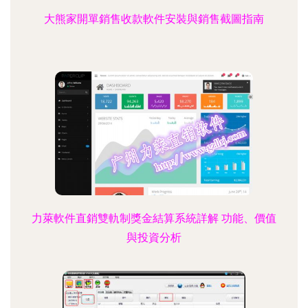
大熊家開單銷售收款軟件安裝與銷售截圖指南
力萊軟件直銷雙軌制獎金結算系統詳解 功能、價值
與投資分析