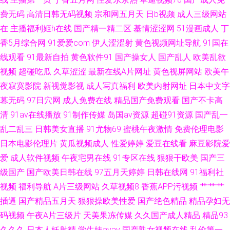
费无码
高清日韩无码视频
宗和网五月天
日b视频
成人三级网站
品在线 九九久久99免费 91字幕中文视频 中日韩黄色五级片 欧美激情24P 超
在
主播福利姬h在线
国产精一精二区
基情涩涩网
51漫画成人
丁
碰97人人乐 91被操 男人的天堂自蔚 99爱在线视频观看 亚洲人人插 精品性
香5月综合网
91爱爱com
伊人涩涩射
黄色视频网址导航
91国在
线观看
91最新自拍
黄色软件91
国产操女人
国产乱人
欧美乱欲
生生活 91视频在线观看导航 婷婷热网 国产午夜福利二区 91黄色视频大全 人
视频
超碰吃瓜
久草涩涩
最新在线A片网址
黄色视屏网站
欧美午
夜寂寞影院
新视觉影视
成人写真福利
欧美内射网址
日本中文字
妻熟女在线网址 超碰人人肏屄 91n香蕉社 蜜桃视频网在线观看 国产成人男
幕无码
97日穴网
成人免费在线
精品国产免费观看
国产不卡高
清
91av在线播放
91制作传媒
岛国av资源
超碰91资源
国产乱一
男影院 91人人操 四虎成人影视大全 国产乱子一二三区 91欧美性片 日韩新片
乱二乱三
日韩美女直播
91尤物69
蜜桃午夜激情
免费伦理电影
福利视频1000合集 91福利小电影 欧美色图ts15p 阿v视频在线免费观看
日本电影伦理片
黄瓜视频成人
性爱婷婷
爱豆在线看
麻豆影院爱
爱
成人软件视频
午夜宅男在线
91专区在线
狠狠干欧美
国产三
级国产
国产欧美日韩在线
97五月天婷婷
日韩在线网
91福利社
视频
福利导航
A片三级网站
久草视频8
香蕉APP污视频
艹艹艹
插逼
国产精品五月天
狠狠操欧美性爱
国产绝色精品
精品孕妇无
码视频
午夜A片三级片
天美果冻传媒
久久国产成人精品
精品93
久久久
日本人妖射精
学生妹avav
国产熟女视频在线
乱伦第一