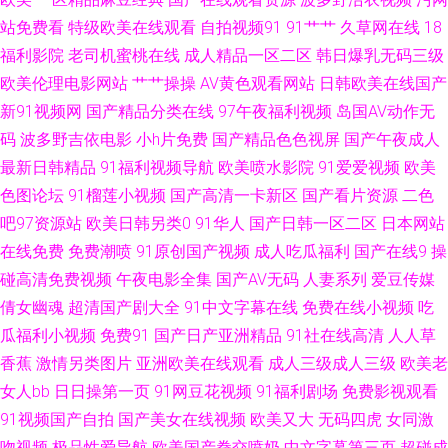
91愛愛 成人91 亚洲日本黄色小说网 福利研究所网址导航 在线观看黑料av 久
站免费看
特级欧美在线观看
自拍视频91
91艹艹
久草网在线
18
福利影院
老司机蜜桃在线
成人精品一区二区
韩日爆乳无码三级
久草电影 91看片兔费 另类春色校园亚洲国产 91精品在线观看国产 麻豆影院
欧美伦理电影网站
艹艹操操
AV黄色观看网站
日韩欧美在线国产
新91视频网
国产精品分类在线
97午夜福利视频
岛国AV动作无
在线观看一区 91看篇 久久福利吧 91福利色 激情宗合色网 91看片网页 蜜桃
码
波多野吉依电影
小h片免费
国产精品色色视屏
国产午夜成人
最新日韩精品
91福利视频导航
欧美喷水影院
91爱爱视频
欧美
成人综合网 91在线色 国产精区久久婷 有码精品免费观看 国产精品一区不卡
色图论坛
91榴莲小视频
国产高清一卡新区
国产看片资源
二色
色 1024视频黄 国产无人区大片 91福利吧 美女黄久久 91中文网在线 日韩经
吧97资源站
欧美日韩另类0
91华人
国产日韩一区二区
日本网站
在线免费
免费潮喷
91原创国产视频
成人吃瓜福利
国产在线9
操
典久久 爱爱打泡影院 色婷婷五月天AV综合 不卡av小电影 深爱激情网综合 av
碰高清免费视频
午夜电影全集
国产AV无码
人妻系列
爱豆传媒
倩女幽魂
超清国产剧大全
91中文字幕在线
免费在线小视频
吃
福利偷拍的 久草视频好吊日综合色 欧美综合爱爱 日韩精品在线人妻 91人妻
瓜福利小视频
免费91
国产日产亚洲精品
91社在线高清
人人草
香蕉
激情另类图片
亚洲欧美在线观看
成人三级成人三级
欧美老
激情视频 影音先锋红桃资源 国产精品视频一二三四 91豆花久久 久草九九 91
女人bb
日日操第一页
91网豆花视频
91福利剧场
免费影视观看
91视频国产自拍
国产美女在线视频
欧美又大
无码四虎
女同激
天美麻豆蜜桃传媒 色女人的天堂网 AV老司机资源网 婷婷五月天深爱 国产福
吻视频
极品性爱导航
欧美国产拳交喷奶
中文字幕第三页
超碰成