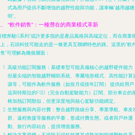
式為用戶提供不斷增強的越野性能與功能，讓車輛“越用越聰
明”。
二、 “軟件銷售”：一種潛在的商業模式革新
“對標奔馳G系列”或許更多指的是產品風格與高端定位，而在商業
式上，石頭科技可能走的是一條更具互聯網特色的路。這里的“軟
銷售”可理解為幾個層面：
高級功能訂閱服務
：基礎車型可能具備核心的越野硬件能力
但最尖端的智能越野輔助系統、專屬地形模式、高性能計算
源等，可能作為
軟件服務（如按月或按年訂閱）
提供給用戶
這與特斯拉的FSD（完全自動駕駛能力）訂閱、部分車企的
椅加熱訂閱類似，但更深度地與核心駕駛功能綁定。
生態服務與內容付費
：整合越野路線分享、專業導航、車友
群、遠程救援等服務的平臺，形成付費生態。或者與戶外運
動、旅行內容結合，提供增值服務。
解決方案授權
：不排除石頭科技將其成熟的智能越野軟件系