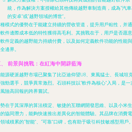
統，作為解決方案授權給其他傳統越野車制造商，成為“汽車
的安卓”或“越野領域的博世”。
這種模式的優勢在于能建立持續的營收管道，提升用戶粘性，并
過軟件邊際成本低的特性獲得高毛利。其挑戰在于，用戶是否愿
為軟件定義的越野能力持續付費，以及如何定義軟件功能的性能
安全邊界。
三、 前景與挑戰：在紅海中開辟藍海
新能源硬派越野市場已聚集了比亞迪仰望U8、東風猛士、長城坦
等強勁選手，競爭異常激烈。石頭科技以“軟件為核心”入局，是一
高風險高回報的跨界嘗試。
優勢
在于其深厚的算法積淀、敏捷的互聯網開發思維、以及小米
態的協同潛力，能夠快速推出差異化的智能體驗。其品牌在消費
領域積累的“智能”、“可靠”口碑，也有助于吸引科技敏感型用戶