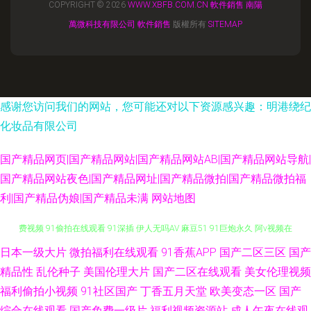
COPYRIGHT © 2026
WWW.XBFB.COM.CN
軟件銷售
南陽
萬微科技有限公司
軟件銷售
版權所有
SITEMAP
感谢您访问我们的网站，您可能还对以下资源感兴趣：明港绕纪
化妆品有限公司
国产精品网页|国产精品网站|国产精品网站AB|国产精品网站导航|
国产精品网站夜色|国产精品网址|国产精品微拍|国产精品微拍福
利|国产精品伪娘|国产精品未满
网站地图
日本一级大片
微拍福利在线观看
91香蕉APP
国产二区三区
国产
亚洲综合髅 91高潮叫床 91熟妇在线 成人男人影院 一本无码免费 九七人妻免
精品性
乱伦种子
美国伦理大片
国产二区在线观看
美女伦理视频
费视频 91偷拍在线观看 91深插 伊人无吗AV 麻豆51 91巨炮永久 阿v视频在
福利偷拍小视频
91社区国产
丁香五月天堂
欧美变态一区
国产
综合在线观看
国产免费一级片
福利视频资源站
成人午夜在线观