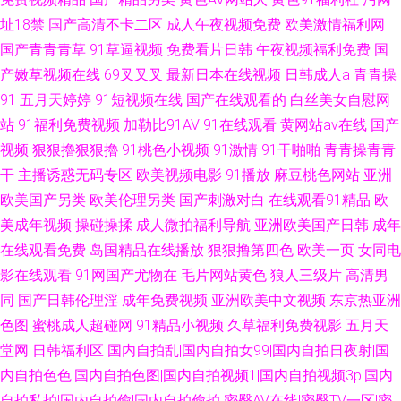
址18禁
国产高清不卡二区
成人午夜视频免费
欧美激情福利网
国产青青青草
91草逼视频
免费看片日韩
午夜视频福利免费
国
产嫩草视频在线
69叉叉叉
最新日本在线视频
日韩成人a
青青操
91
五月天婷婷
91短视频在线
国产在线观看的
白丝美女自慰网
站
91福利免费视频
加勒比91AV
91在线观看
黄网站av在线
国产
视频
狠狠擼狠狠擼
91桃色小视频
91激情
91干啪啪
青青操青青
干
主播诱惑无码专区
欧美视频电影
91播放
麻豆桃色网站
亚洲
欧美国产另类
欧美伦理另类
国产刺激对白
在线观看91精品
欧
美成年视频
操碰操揉
成人微拍福利导航
亚洲欧美国产日韩
成年
在线观看免费
岛国精品在线播放
狠狠撸第四色
欧美一页
女同电
影在线观看
91网国产尤物在
毛片网站黄色
狼人三级片
高清男
同
国产日韩伦理淫
成年免费视频
亚洲欧美中文视频
东京热亚洲
色图
蜜桃成人超碰网
91精品小视频
久草福利免费视影
五月天
堂网
日韩福利区
国内自拍乱|国内自拍女99|国内自拍日夜射|国
内自拍色色|国内自拍色图|国内自拍视频1|国内自拍视频3p|国内
自拍私拍|国内自拍偷|国内自拍偷拍
密臀AV在线|密臀TV一区|密