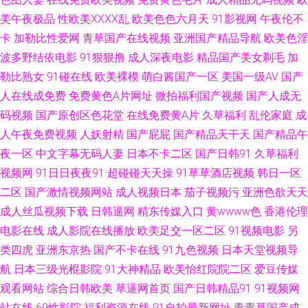
人色 丝袜玉足妈妈 91午夜成人 色综合激情文学色 福利网址在线视频观看
美午夜极品
性欧美ⅩⅩⅩⅩ乱
欧美色色六月天
91影视网
午夜伦不
卡
加勒比性爱网
青草国产在线视频
亚洲国产精品导航
欧美色淫
91AV狼友社 国产21页草草 亚洲五月天色色 东方四虎私人影库 午夜三级A 草
波多野结依电影
91狠狠撸
成人深夜电影
精品国产美女剃毛
加
勒比熟女
91碰在线
欧美裸模
萌白酱国产一区
美国一级AV
国产
莓丝瓜视频网站 午夜家庭影院福利局 肏屄人人 人人干人人玩 AV操黑丝美女
人在线成免费
免费黄色A片网址
微拍福利国产视频
国产人成无
码视频
国产原创区色花堂
在线免费黄A片
久草福利
乱伦家庭
成
色界福利导航 av大香蕉av 丝瓜网站 91吴梦梦在线 久久人力资源91 91白丝
人午夜免费视频
人妖射精
国产屁屁
国产精品天干天
国产精品午
在线 老牛福利导航 91工厂直播 国产十区在线观看 亚洲网站黄 豆花视频在线
夜一区
中文字幕无码人妻
日本不卡二区
国产日韩91
久草福利
视频网
91日日夜夜91
超碰碰天天操
91草草酒店视频
韩日一区
观看 婷婷福利导航 ts性爱网 欧洲色色 91日日剧网 美女91视视频免费看 91
二区
国产激情视频网站
成人视频日本
茄子视频污
亚洲色欲天天
成人丝瓜视频下载
日韩逼网
精东传媒入口
黄wwww色
香港伦理
国内福利 黑人性爱网站 亚洲日韩国产成人在线 囯产精品久久 五月开心激情
电影在线
成人影院在线播放
欧美足交一区二区
91视频电影
另
类四虎
亚洲东京热
国产不卡在线
91九色视频
日本天堂视频导
网 97在线精品视频 青青艹在线观看 后入黑丝在线播放 波多野结依 日韩无码
航
日本三级光棍影院
91大神精品
欧美怡红院院二区
爱豆传媒
不卡性爱电影 91伊人基地 日韩成人久久网站 91资源总站大香蕉 人人爱人人
观看网站
综合日韩欧美
草逼网首页
国产日韩精品91
91视频网
站在线
69性影院
福利资源在线
91自拍最新网址
青青草国产成