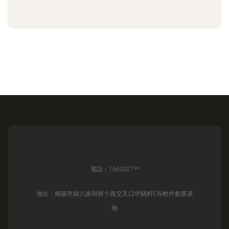
電話：1660327**
地址：南陽市緯八路與經十路交叉口中關村E谷軟件創業基
地