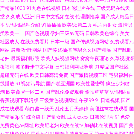
产精品1000
91九色在线视频
日本伦理片在线
三级无码在线天
堂
久久成人亚洲
日本中文视频在线
伦理剧推荐
国产成人精品日
本
97甜桃品种介绍
91插插插
欧美SE第二页
毛片内射女
激情另
类欧美一二
国产色视频
孕妇三级av无码
日韩欧美色综合
美女
社区成人
在线免费看片
日本一级
国产传媒视频网站
免费观看污
网站
最新激情h网站
国产喷浆抽搐
宅男久久国产精品
国产乱肥
老妇
最新福利影院
欧美人妖视频网站
窝窝午夜理论
久草视频深
夜福利
波多野步中文字幕
日韩福利网址导航
91精品国产社区
超碰无码在线
欧美日韩高清免费
国产激情视频三区
宅男福利在
线播放
91视频污导航
国产啪亚洲国
欧美性爱密臀
疯狂少妇喷
潮
欧美肏屄一区二区
国产乱伦免费观看
偷拍草草草
97狠狠插
香蕉视频下载污版
三级黄色视频网址
午夜99
91日逼视频
国产
成在线观看
萌白酱一线天
乱伦五月天婷婷
美腿丝袜在线观看
国
产精品3p
91综合碰
国产乱女乱
成人xxxxx
日韩伦理片
91色爱
免费黄色av网址
欧美肥老妇
欧美在线tv
加勒比在线视屏
国产美
女在线免费
91香蕉污APP
国产高清自拍一区
第一页草草影院
韩