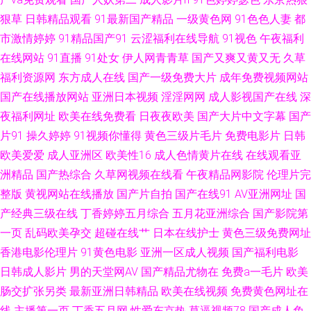
码伦区 九操大香蕉9 91免费国产视频 涩五月婷婷 国产精品久久亚 91不用下
狠草
日韩精品观看
91最新国产精品
一级黄色网
91色色人妻
都
市激情婷婷
91精品国产91
云涩福利在线导航
91视色
午夜福利
载免费看 欧美性第一页 97资源总站 亚洲免费蜜桃 国产综合日韩 91社在线看
在线网站
91直播
91处女
伊人网青青草
国产又爽又黄又无
久草
福利资源网
东方成人在线
国产一级免费大片
成年免费视频网站
www青青草AV线 国产午夜福利网一二区 国产一区第十页 91蝌蚪色情 色色网
国产在线播放网站
亚洲日本视频
淫淫网网
成人影视国产在线
深
夜福利网址
欧美在线免费看
日夜夜欧美
国产大片中文字幕
国产
的五月天 福利成人AV导航 中韩毛片精品基地 九一社干逼 91蜜臀精品视频 无
片91
操久婷婷
91视频你懂得
黄色三级片毛片
免费电影片
日韩
欧美爱爱
成人亚洲区
欧美性16
成人色情黄片在线
在线观看亚
码妻精品一区二区 激情深爱96 一区一区一去二级 午夜福利姬剧院 极品国产
洲精品
国产热综合
久草网视频在线看
午夜精品网影院
伦理片完
极品美女在线 91蜜拍 丝袜老师oj后入 国产第25页 91青娱乐在线导航 少妇干
整版
黄视网站在线播放
国产片自拍
国产在线91
AV亚洲网址
国
产经典三级在线
丁香婷婷五月综合
五月花亚洲综合
国产影院第
14P 国产福利在线播放 91精品丝袜高跟 日屄导航 超碰成人人人乐 伊人大香
一页
乱码欧美孕交
超碰在线艹
日本在线护士
黄色三级免费网址
香港电影伦理片
91黄色电影
亚洲一区成人视频
国产福利电影
蕉娱乐 久久超碰人人操 91视频免费入口 中文Av电影院 麻豆九十一看片 丁香
日韩成人影片
男的天堂网AV
国产精品尤物在
免费a一毛片
欧美
肠交扩张另类
最新亚洲日韩精品
欧美在线视频
免费黄色网址在
五月日韩 91黄色网入口 欧美骚片 丁香美女社区 91岛国大片网站 三级国产精
线
主播第一页
丁香五月网
性爱东京热
草逼视频78
国产成人免