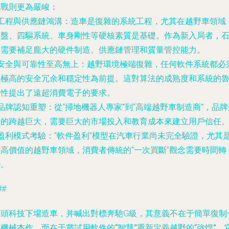
挑戰
則更為嚴峻：
工程與供應鏈鴻溝
：造車是復雜的系統工程，尤其在越野車領域
底盤、四驅系統、車身剛性等硬核素質是基礎。作為新入局者，
頭需要補足龐大的硬件制造、供應鏈管理和質量管控能力。
安全與可靠性至高無上
：越野環境極端復雜，任何軟件系統都必
以極高的安全冗余和穩定性為前提。這對算法的成熟度和系統的
棒性提出了遠超消費電子的要求。
品牌認知重塑
：從“掃地機器人專家”到“高端越野車制造商”，品牌
象的跨越巨大，需要巨大的市場投入和教育成本來建立用戶信任
盈利模式考驗
：“軟件盈利”模型在汽車行業尚未完全驗證，尤其
在高價值的越野車領域，消費者傳統的“一次買斷”觀念需要時間轉
變。
##
石頭科技下場造車，并喊出對標奔馳G級，其意義不在于簡單復制
個機械杰作，而在于嘗試用
軟件的“智慧”重新定義越野的“強悍”
。