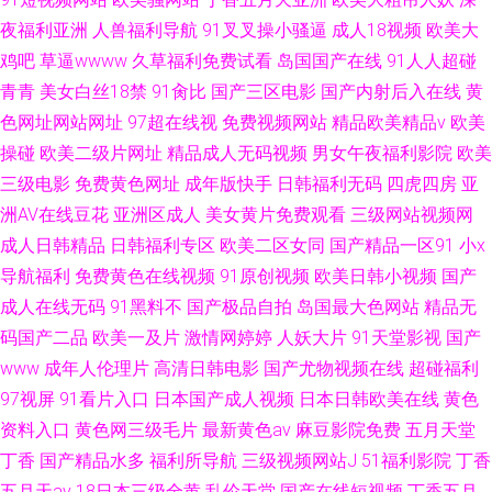
夜福利亚洲
人兽福利导航
91叉叉操小骚逼
成人18视频
欧美大
鸡吧
草逼wwww
久草福利免费试看
岛国国产在线
91人人超碰
青青
美女白丝18禁
91肏比
国产三区电影
国产内射后入在线
黄
色网址网站网址
97超在线视
免费视频网站
精品欧美精品v
欧美
操碰
欧美二级片网址
精品成人无码视频
男女午夜福利影院
欧美
三级电影
免费黄色网址
成年版快手
日韩福利无码
四虎四房
亚
洲AV在线豆花
亚洲区成人
美女黄片免费观看
三级网站视频网
成人日韩精品
日韩福利专区
欧美二区女同
国产精品一区91
小x
导航福利
免费黄色在线视频
91原创视频
欧美日韩小视频
国产
成人在线无码
91黑料不
国产极品自拍
岛国最大色网站
精品无
码国产二品
欧美一及片
激情网婷婷
人妖大片
91天堂影视
国产
www
成年人伦理片
高清日韩电影
国产尤物视频在线
超碰福利
97视屏
91看片入口
日本国产成人视频
日本日韩欧美在线
黄色
资料入口
黄色网三级毛片
最新黄色av
麻豆影院免费
五月天堂
丁香
国产精品水多
福利所导航
三级视频网站J
51福利影院
丁香
五月天av
18日本三级全黄
乱伦天堂
国产在线短视频
丁香五月