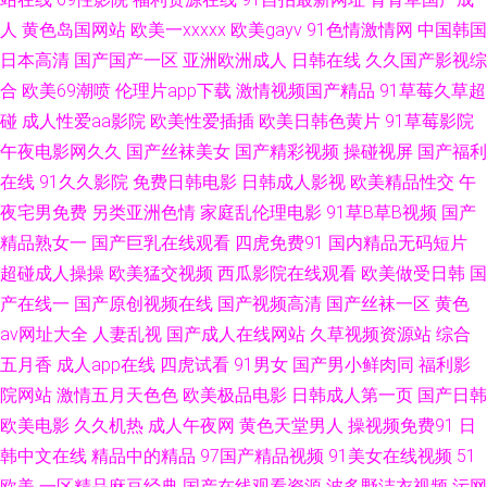
干人人操 福利社午夜剧场成人区 中文字幕日韩精品人妻 国产AV第一导航 午
人
黄色岛国网站
欧美一xxxxx
欧美gayv
91色情激情网
中国韩国
日本高清
国产国产一区
亚洲欧洲成人
日韩在线
久久国产影视综
夜剧场欧洲A片 狠狠操综合网 1024在线看片 国产精品经典久久 香蕉色色在
合
欧美69潮喷
伦理片app下载
激情视频国产精品
91草莓久草超
碰
成人性爱aa影院
欧美性爱插插
欧美日韩色黄片
91草莓影院
线 岛国搬运工首页97 婷婷五月先锋 超碰蜜芽91国产 日韩中文字幕婷婷综合
午夜电影网久久
国产丝袜美女
国产精彩视频
操碰视屏
国产福利
在线
91久久影院
免费日韩电影
日韩成人影视
欧美精品性交
午
99久久国产 日本aⅴ网站大全 91视频按摩 麻豆精品无码 91黄色废料在线观看
夜宅男免费
另类亚洲色情
家庭乱伦理电影
91草B草B视频
国产
久久导网网址 91大神成人电影 极品福利姬导航 91大神高清无码 激情猫色网
精品熟女一
国产巨乳在线观看
四虎免费91
国内精品无码短片
超碰成人操操
欧美猛交视频
西瓜影院在线观看
欧美做受日韩
国
俺去也色 午夜剧场尤物性爱 www91日和操 亚洲精品草逼片 福利成人 五月
产在线一
国产原创视频在线
国产视频高清
国产丝袜一区
黄色
av网址大全
人妻乱视
国产成人在线网站
久草视频资源站
综合
天婷婷不卡 俺去啦俺去啦新网官网 香蕉视频网站 浮淫久视频网站 午夜仑理
五月香
成人app在线
四虎试看
91男女
国产男小鲜肉同
福利影
院网站
激情五月天色色
欧美极品电影
日韩成人第一页
国产日韩
少妇精品一区二区三区 东京热视屏 亚洲成人日韩欧美 丁香婷婷社区 91爆艹
欧美电影
久久机热
成人午夜网
黄色天堂男人
操视频免费91
日
韩中文在线
精品中的精品
97国产精品视频
91美女在线视频
51
黑料第一页 91豆花视频社区 九一传媒影视传媒 91大神最新地址 九七久久
欧美
一区精品麻豆经典
国产在线观看资源
波多野洁衣视频
污网