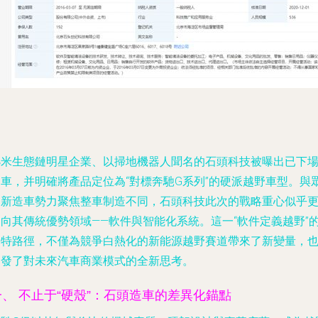
小米生態鏈明星企業、以掃地機器人聞名的石頭科技被曝出已下
造車，并明確將產品定位為“對標奔馳G系列”的硬派越野車型。與
多新造車勢力聚焦整車制造不同，石頭科技此次的戰略重心似乎
偏向其傳統優勢領域——
軟件與智能化系統
。這一“軟件定義越野”
獨特路徑，不僅為競爭白熱化的新能源越野賽道帶來了新變量，
引發了對未來汽車商業模式的全新思考。
一、 不止于“硬殼”：石頭造車的差異化錨點