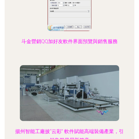
斗金營銷QQ加好友軟件界面預覽與銷售服務
揚州智能工廠披“云彩” 軟件賦能高端裝備產業，引