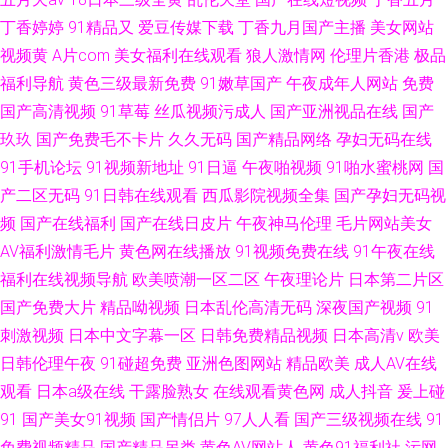
丁香婷婷
91精品又
爱豆传媒下载
丁香九月国产主播
美女网站
视频黄
A片com
美女福利在线观看
狼人激情网
伦理片香港
极品
福利导航
黄色三级最新免费
91嫩草国产
午夜成年人网站
免费
国产高清视频
91草莓
丝瓜视频污成人
国产亚洲视品在线
国产
玖玖
国产免费毛不卡片
久久无码
国产精品网络
孕妇无码在线
91手机论坛
91视频新地址
91日逼
午夜啪视频
91啪水蜜桃网
国
产二区无码
91日韩在线观看
西瓜影院视频全集
国产孕妇无码视
频
国产在线福利
国产在线日皮片
午夜神马伦理
毛片网站美女
AV福利激情毛片
黄色网在线播放
91视频免费在线
91午夜在线
福利在线视频导航
欧美喷潮一区二区
午夜理论片
日本第二片区
国产免费大片
精品呦视频
日本乱伦高清无码
深夜国产视频
91
刺激视频
日本中文字幕一区
日韩免费精品视频
日本高清v
欧美
日韩伦理午夜
91碰超免费
亚洲色图网站
精品欧美
成人AV在线
观看
日本a级在线
干露脸熟女
在线观看黄色网
成人抖音
爰上碰
91
国产美女91视频
国产情侣片
97人人看
国产三级视频在线
91
免费视频精品
国产精品另类
黄色AV网站人
黄色91福利社
污网