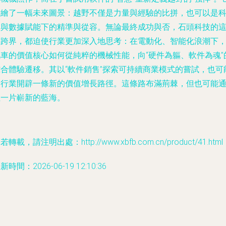
描繪了一幅未來圖景：越野不僅是力量與經驗的比拼，也可以是
技與數據賦能下的精準與從容。無論最終成功與否，石頭科技的
次跨界，都迫使行業更加深入地思考：在電動化、智能化浪潮下
汽車的價值核心如何從純粹的機械性能，向“硬件為軀、軟件為魂”
綜合體驗遷移。其以“軟件銷售”探索可持續商業模式的嘗試，也可
為行業開辟一條新的價值增長路徑。這條路布滿荊棘，但也可能
往一片嶄新的藍海。
若轉載，請注明出處：http://www.xbfb.com.cn/product/41.html
新時間：2026-06-19 12:10:36