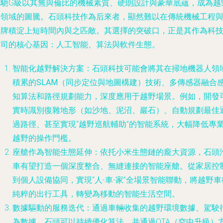
奔馳G級以其無與倫比的機械素質、硬朗設計與豪華底蘊，成為越
車領域的圖騰。石頭科技作為后來者，顯然難以在傳統機械工程
品牌積淀上短時間內與之匹敵。其選擇的突破口，正是其作為科
公司的核心基因：
人工智能、算法與軟件生態
。
智能化越野解決方案
：石頭科技可能會將其在掃地機器人領
積累的
SLAM（同步定位與地圖構建）技術、多傳感器融合
知算法和路徑規劃能力
，深度應用于越野場景。例如，開發
實時識別復雜地形（如沙地、泥沼、巖石）、自動規劃最佳
過路徑、甚至實現“越野巡航輔助”的智能系統，大幅降低專
越野的操作門檻。
座艙作為智能生態延伸
：依托小米生態鏈的龐大資源，石頭
車有望打造一個深度整合、無縫連接的智能座艙。從家居控
到個人設備協同，實現“人-車-家”全場景智能聯動，將越野車
純粹的出行工具，轉變為移動的智能生活空間。
數據驅動的服務迭代
：通過車輛收集的越野環境數據、駕駛
為數據，石頭可以持續優化算法，并通過OTA（空中升級）