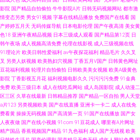
影院
国产精品自拍偷拍
牛牛影院A片
日韩无码视频网站
都市激
情变态另类
男女91视频
字幕在线精品播放
免费国产在线看
国
产婷婷五月天
无码传媒导航
日本电影伦理
国产午夜高清
美女黄
色18
亚洲午夜精品视频
日本三级成人观看
国产精品第12页
日
韩午夜场
成人视频高清免费
伦理在线影视
成人三级视频在线
91理论片
欧美日韩性爱福利
av午夜探花福利
精品毛片
久久叉
叉
另类人妖视频
欧美熟妇穴视频
丁香五月V国产
日韩黄色网址
豆花福利视频
轮理片自拍偷拍
日韩欧美美女视频
欧美A级黄色
影院
丁香影视五月花
福利视频电影久久
污污污污免费
91金典
免费
欧美三级日本
成人在线吃瓜网站
成人岛国影院
成人动漫二
区三区
久草在线最新
日韩精品推荐
国产精品一区自拍
男人天堂
a片123
另类视频欧美
国产在线直播
亚洲卡一卡二
成人在线免
费看黄
操操无码视频
国产高清第一页
91国产在线播放
国产女
人夜夜做
国产在线小视频
91com
91豆花成人
哪里有A片网址
精产国品
香蕉视频国产精品
91九色福利
成人国产无线视
欧美
日韩性生活片
国产伦理剧
国产精品无套无码
成年人网站免费
国