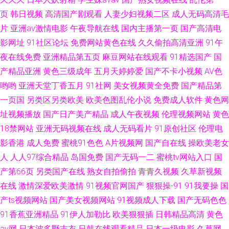
页
韩日视频
高清国产剧观看
人妻少妇视频二区
成人无码高清毛
片
亚洲av激情电影
午夜导航在线
国内主播第一页
国产高清电
影网址
91社区论坛
免费网站黄色在线
久久偷拍高清亚洲
91午
夜在线免费
亚洲精品第五页
麻豆网站在线观看
91精选国产
国
产精品亚洲
黄色三级成年
五月天婷婷爱
国产不卡小视频
AV色
哟哟
亚洲天堂丁香五月
91社网
美女视频黄全免费
国产精品第
一页国
另类区另类欧美
欧美色图乱伦小说
免费成人软件
黄色网
址视频播放
国产日产美产精品
成人午夜视频
伦理视频网站
黄色
18禁网站
亚洲无码视频在线
成人无码看片
91原创社区
伦理电
影香港
成人免费
蜜桃91色色
A片视频网
国产自在线
操欧美老女
人
人人97综合精品
岛国免费
国产无码一二
蜜桃tv网站入口
国
产第66页
另类国产在线
熟女自拍偷拍
青青久视频
久草新视频
在线
激情深爱欧美激情
91视频官网国产
狠狠操-91
91我要操
国
产ts视频网站
国产美女视频网站
91视频成人下载
国产无码色色
91香蕉亚洲精品
91伊人加勒比
欧美狠狠插
日韩精品高清
黄色
av网
日本波多野吉衣
日韩在线观看精品
日本一级电影
久草网