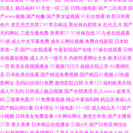
日成人
精品福利
91天堂一区二区
日韩a级电影
国产二区高清
国
产www视频
国产粉嫩
国产男女猛视频
91社在线看
欧美日韩黄
色片
变态另态另类2
91李宗精品
黑丝袜自慰喷水
乱伦五月
国产
无码网站
三级无毒免费
青青草51
91丝袜在线
91九色在线观看
91插
成人中文字幕免费
成年人网站视频
免费在线影院
日本欧
美第一页
国产ts在线观看
午夜影院国产在线
91操在线观看
日韩
在线播放视频
成人大片一级天天
内射性爱网址大全
欧美社区第
一页
欧美在线视频播放
91视频污污污
超碰在线公开
AV蜜桃吃
瓜
日本欧美在线看
国产精选免费视频
国产精品91视频
69热最
新网址
无码白丝强行免费
激情影院日韩
久草123
福利欧美在线
成人片无码
日韩成人极品视频
国产在线诱惑
乱人xxxxx
超黄无
码
三级黄色图片
91免费看视频
精品午夜福利网
精品亚洲成a人
国产精品萌白酱
日本理论
91操电影
91一区
成人精品无
91国产
小视频
日韩美女免费直播
A片网站网址
激情文学色
国产主播第
37页
青久青青
日本精品在线播放
三级A片
国产日韩亚洲综合
91短视频网站
欧美骚网站
丁香五月天亚洲
欧美大粗吊人妖
深