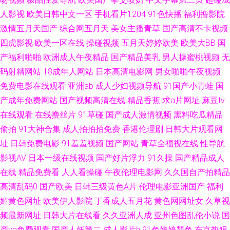
利精品一 伊人五月香蕉 国产群pav 91n免视频 日本啊v免费高清网站 成人无
人影视
欧美日韩中文一区
手机看片1204
91色快播
福利撸影院
激情五月天国产
综合网五月天
美女主播青草
国产高清不卡视频
码久久蜜桃网站 51视频探花 久草福利视频免费 91视频在线免费 日本中文字
四虎影视
欧美一区在线
操碰视频
五月天婷婷欧美
欧美大BB
国
产福利啪啪
欧洲成人午夜精品
国产精品美乳
男人操蜜桃视频
无
幕大久久 99视频在线你懂得 亚洲97 国产一级久久精品 91高清视频免费观看
码射精网站
18成年人网站
日本高清电影网
男女啪啪午夜视频
免费电影在线观看
亚洲ab
成人少妇视频导航
91国产小青蛙
国
欧美日韩一本黄 91在线狼友 色网五月天 白丝骚艹白浆 午夜精品久久麻豆 福
产成年免费网站
国产视频高清在线
精品香蕉
求a片网址
麻豆tv
在线观看
在线撸丝片
91草碰
国产成人激情视频
黑料吃瓜精品
利姬0喷水 91传禖 美女性生活网站 91青娱乐蜜桃臀久 日本福利社12区 草逼
偷拍
91大神合集
成人拍拍拍免费
香港伦理剧
日韩大片观看网
91 午夜剧场嫩草分钟 丰满少妇一区二区三区 伊人久久成人网 国产午夜福利
址
日韩免费电影
91羞羞视频
国产网站
青草全福视在线
性导航
影视AV
日本一级在线视频
国产好片浮力
91久操
国产精品成人
一区 91人妻少妇喷水在线 色五月婷姐 超碰人人原创 综合九九 九热免费视频
在线
精品免费看
人人看操碰
午夜伦理电影网
久久国自产拍精品
高清乱码0
国产欧美
日韩三级黄色A片
伦理电影亚洲国产
福利
播放 91久久婷婷国产麻 欧美日韩国产成人 AV网站免费在线观看 自拍成人在
姬黄色网址
欧美伊人影院
丁香成人五月花
黄色网网址女
久草视
频最新网址
日韩大片在线看
久久亚洲人成
亚州色图乱伦小说
国
线一区 狼友内射P 91婷婷色 日韩另类九区 波多野洁衣家庭教师 中文字幕无
产va免费观看
国产人妖第二
成人影片h
91色婷婷瑟色
东京热狠