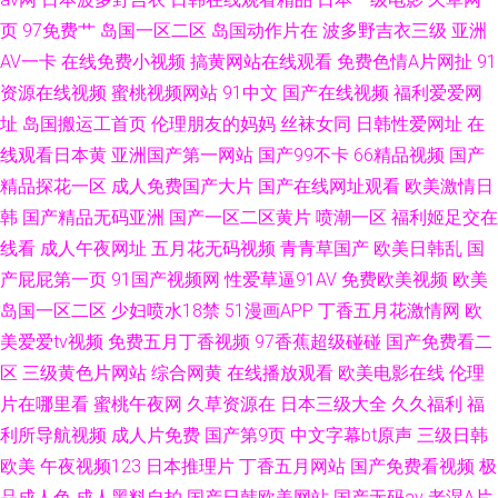
页
97免费艹
岛国一区二区
岛国动作片在
波多野吉衣三级
亚洲
AV一卡
在线免费小视频
搞黄网站在线观看
免费色情A片网扯
91
资源在线视频
蜜桃视频网站
91中文
国产在线视频
福利爱爱网
址
岛国搬运工首页
伦理朋友的妈妈
丝袜女同
日韩性爱网址
在
线观看日本黄
亚洲国产第一网站
国产99不卡
66精品视频
国产
精品探花一区
成人免费国产大片
国产在线网址观看
欧美激情日
韩
国产精品无码亚洲
国产一区二区黄片
喷潮一区
福利姬足交在
线看
成人午夜网址
五月花无码视频
青青草国产
欧美日韩乱
国
产屁屁第一页
91国产视频网
性爱草逼91AV
免费欧美视频
欧美
岛国一区二区
少妇喷水18禁
51漫画APP
丁香五月花激情网
欧
美爱爱tv视频
免费五月丁香视频
97香蕉超级碰碰
国产免费看二
区
三级黄色片网站
综合网黄
在线播放观看
欧美电影在线
伦理
片在哪里看
蜜桃午夜网
久草资源在
日本三级大全
久久福利
福
利所导航视频
成人片免费
国产第9页
中文字幕bt原声
三级日韩
欧美
午夜视频123
日本推理片
丁香五月网站
国产免费看视频
极
品成人色
成人黑料自拍
国产日韩欧美网站
国产无码av
老湿A片